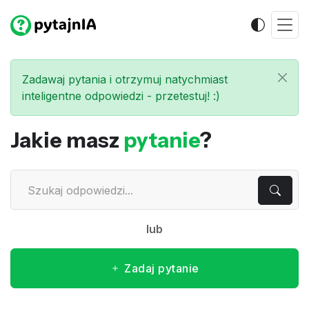
Zadawaj pytania i otrzymuj natychmiast
inteligentne odpowiedzi - przetestuj! :)
Jakie masz
pytanie
?
lub
Zadaj pytanie