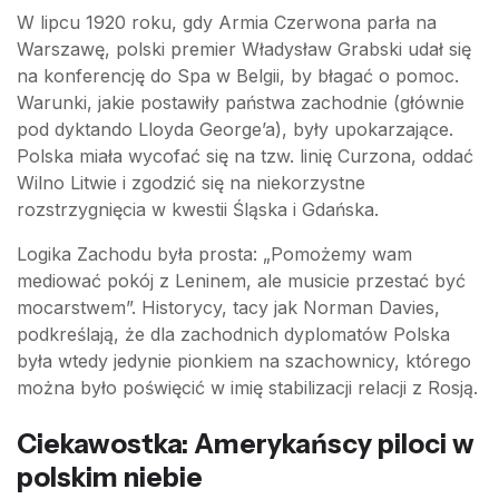
W lipcu 1920 roku, gdy Armia Czerwona parła na
Warszawę, polski premier Władysław Grabski udał się
na konferencję do Spa w Belgii, by błagać o pomoc.
Warunki, jakie postawiły państwa zachodnie (głównie
pod dyktando Lloyda George’a), były upokarzające.
Polska miała wycofać się na tzw. linię Curzona, oddać
Wilno Litwie i zgodzić się na niekorzystne
rozstrzygnięcia w kwestii Śląska i Gdańska.
Logika Zachodu była prosta: „Pomożemy wam
mediować pokój z Leninem, ale musicie przestać być
mocarstwem”. Historycy, tacy jak Norman Davies,
podkreślają, że dla zachodnich dyplomatów Polska
była wtedy jedynie pionkiem na szachownicy, którego
można było poświęcić w imię stabilizacji relacji z Rosją.
Ciekawostka: Amerykańscy piloci w
polskim niebie