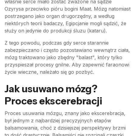
właśnie serce miało zostać zważone na sądzie
Ozyrysa przeciwko pióru bogini Maat. Mózg natomiast
postrzegano jako organ drugorzędny, a według
niektórych teorii badaczy, Egipcjanie mogli sądzić, że
służy on jedynie do produkcji śluzu (kataru).
Z tego powodu, podczas gdy serce starannie
zabezpieczano i często pozostawiano wewnątrz ciała,
mózg traktowano jako zbędny "balast", który tylko
przyspieszał procesy gnilne. Aby zapewnić faraonowi
życie wieczne, należało się go pozbyć.
Jak usuwano mózg?
Proces ekscerebracji
Proces usuwania mózgu, znany jako ekscerebracja,
był jednym z najbardziej precyzyjnych etapów
balsamowania, choć z dzisiejszej perspektywy brzmi
to dość drastycznie. Balsamiści nie rozcinali czaszki,