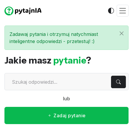
Zadawaj pytania i otrzymuj natychmiast
inteligentne odpowiedzi - przetestuj! :)
Jakie masz
pytanie
?
lub
Zadaj pytanie