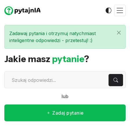
Zadawaj pytania i otrzymuj natychmiast
inteligentne odpowiedzi - przetestuj! :)
Jakie masz
pytanie
?
lub
Zadaj pytanie