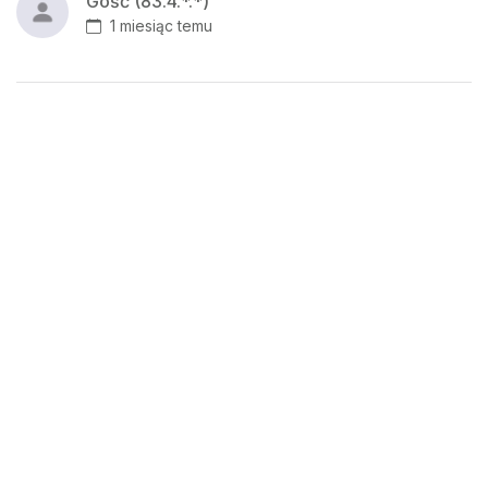
Gość (83.4.*.*)
1 miesiąc temu