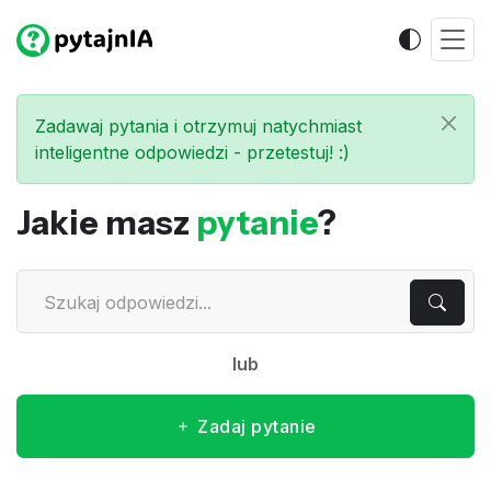
Zadawaj pytania i otrzymuj natychmiast
inteligentne odpowiedzi - przetestuj! :)
Jakie masz
pytanie
?
lub
Zadaj pytanie