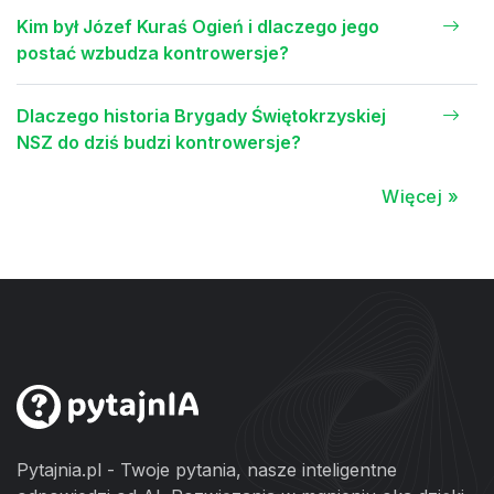
Kim był Józef Kuraś Ogień i dlaczego jego
postać wzbudza kontrowersje?
Dlaczego historia Brygady Świętokrzyskiej
NSZ do dziś budzi kontrowersje?
Więcej »
Pytajnia.pl - Twoje pytania, nasze inteligentne