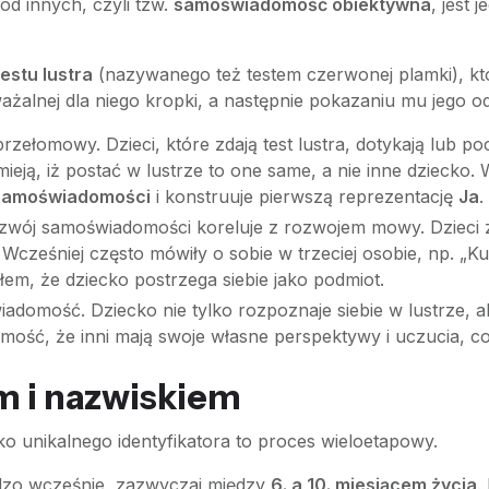
 od innych, czyli tzw.
samoświadomość obiektywna
, jest
testu lustra
(nazywanego też testem czerwonej plamki), kt
ażalnej dla niego kropki, a następnie pokazaniu mu jego od
zełomowy. Dzieci, które zdają test lustra, dotykają lub poc
mieją, iż postać w lustrze to one same, a nie inne dziecko
samoświadomości
i konstruuje pierwszą reprezentację
Ja
.
zwój samoświadomości koreluje z rozwojem mowy. Dziec
. Wcześniej często mówiły o sobie w trzeciej osobie, np. „K
m, że dziecko postrzega siebie jako podmiot.
adomość. Dziecko nie tylko rozpoznaje siebie w lustrze, al
omość, że inni mają swoje własne perspektywy i uczucia, c
em i nazwiskiem
ko unikalnego identyfikatora to proces wieloetapowy.
dzo wcześnie, zazwyczaj między
6. a 10. miesiącem życia
.