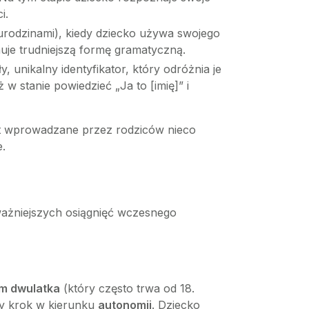
i.
 urodzinami), kiedy dziecko używa swojego
anuje trudniejszą formę gramatyczną.
ły, unikalny identyfikator, który odróżnia je
ż w stanie powiedzieć „Ja to [imię]” i
st wprowadzane przez rodziców nieco
e.
jważniejszych osiągnięć wczesnego
m dwulatka
(który często trwa od 18.
owy krok w kierunku
autonomii
. Dziecko