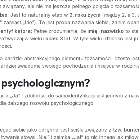
m związany, ale nie ma jeszcze pełnego pojęcia o tożsamośc
bie:
Jest to naturalny etap w
3. roku życia
(między 2. a 3.
ie” zamiast „Idę”). To jest próba nazwania siebie, zanim op
dentyfikatora:
Pełne zrozumienie, że
imię i nazwisko
to sta
 zazwyczaj w wieku
około 3 lat
. W tym wieku dziecko jest ju
ości.
 bardziej abstrakcyjnego elementu tożsamości, często je
 bardziej świadome swojego pochodzenia i miejsca w rodzini
u psychologicznym?
ia „Ja” i zdolności do samoidentyfikacji jest jednym z na
dla dalszego rozwoju psychologicznego.
ać siebie jako odrębne, jest ściśle związany z tzw.
bunte
używanie słowa „Nie!” i zaimka „Ja!” to nic innego jak mil