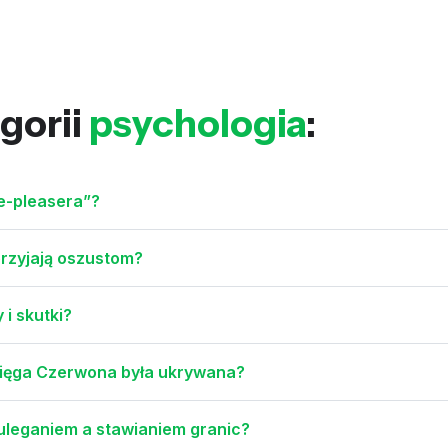
gorii
psychologia
:
le-pleasera”?
przyjają oszustom?
 i skutki?
Księga Czerwona była ukrywana?
 uleganiem a stawianiem granic?