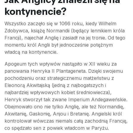
kontynencie?
Wszystko zaczęło się w 1066 roku, kiedy Wilhelm
Zdobywca, książę Normandii (będący lennikiem króla
Francji), najechał Anglię i zasiadł na jej tronie. Od tego
momentu król Anglii był jednocześnie potężnym
władcą na kontynencie.
Apogeum tych wpływów nastąpiło w XII wieku za
panowania Henryka II Plantageneta. Dzięki swojemu
pochodzeniu oraz strategicznemu małżeństwu z
Eleonorą Akwitajską (jedną z najbogatszych i
najbardziej wpływowych kobiet średniowiecza),
Henryk stworzył tak zwane Imperium Andegaweńskie.
Obejmowało ono nie tylko Anglię, ale też Normandię,
Akwitanię, Gaskonię, Anjou i Bretanię. Angielski król
kontrolował wówczas niemals całą zachodnią Francję,
co spędzało sen z powiek władcom w Paryżu.