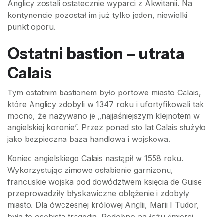
Anglicy zostali ostatecznie wyparci z Akwitanii. Na
kontynencie pozostał im już tylko jeden, niewielki
punkt oporu.
Ostatni bastion – utrata
Calais
Tym ostatnim bastionem było portowe miasto Calais,
które Anglicy zdobyli w 1347 roku i ufortyfikowali tak
mocno, że nazywano je „najjaśniejszym klejnotem w
angielskiej koronie”. Przez ponad sto lat Calais służyło
jako bezpieczna baza handlowa i wojskowa.
Koniec angielskiego Calais nastąpił w 1558 roku.
Wykorzystując zimowe osłabienie garnizonu,
francuskie wojska pod dowództwem księcia de Guise
przeprowadziły błyskawiczne oblężenie i zdobyły
miasto. Dla ówczesnej królowej Anglii, Marii I Tudor,
była to osobista tragedia. Podobno na łożu śmierci