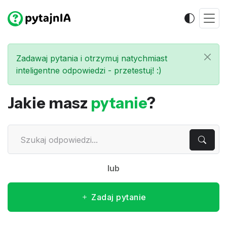
Zadawaj pytania i otrzymuj natychmiast
inteligentne odpowiedzi - przetestuj! :)
Jakie masz
pytanie
?
lub
Zadaj pytanie