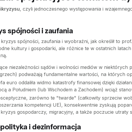
likryzysu
, czyli jednoczesnego występowania i wzajemneg
 spójności i zaufania
yzys spójności, zaufania i wyobraźni, jak określił to prof
dne kultury i gospodarki, ale różnice te w ostatnich latach
ną.
ce niezależności sądów i wolności mediów w niektórych 
grzech) podważają fundamentalne wartości, na których op
fa euro oddaliła widmo katastrofy finansowej dzięki dział
cą a Południem (lub Wschodem a Zachodem) wciąż stanowi
sceptyczne, zarówno te "twarde" (całkowity sprzeciw wobec 
szerzania kompetencji UE), konsekwentnie zyskują poparc
kryzys gospodarczy, migracyjny, a także poczucie utraty
olityka i dezinformacja