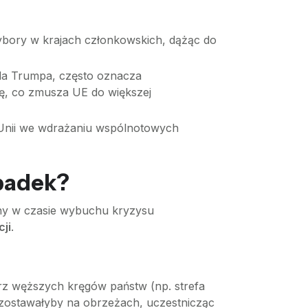
ybory w krajach członkowskich, dążąc do
da Trumpa, często oznacza
ę, co zmusza UE do większej
 Unii we wdrażaniu wspólnotowych
upadek?
lny w czasie wybuchu kryzysu
ji
.
trz węższych kręgów państw (np. strefa
ozostawałyby na obrzeżach, uczestnicząc