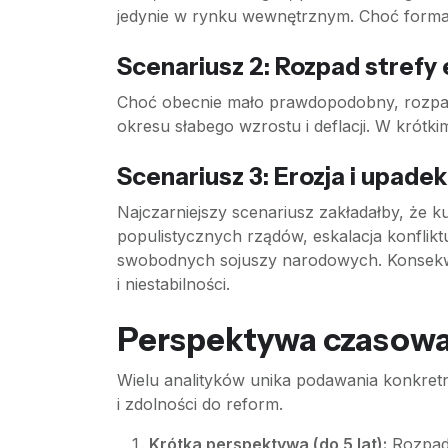
jedynie w rynku wewnętrznym. Choć formalni
Scenariusz 2: Rozpad strefy
Choć obecnie mało prawdopodobny, rozpad 
okresu słabego wzrostu i deflacji. W krótk
Scenariusz 3: Erozja i upade
Najczarniejszy scenariusz zakładałby, że
populistycznych rządów, eskalacja konfli
swobodnych sojuszy narodowych. Konsekwen
i niestabilności.
Perspektywa czasowa
Wielu analityków unika podawania konkret
i zdolności do reform.
Krótka perspektywa (do 5 lat):
Rozpad 