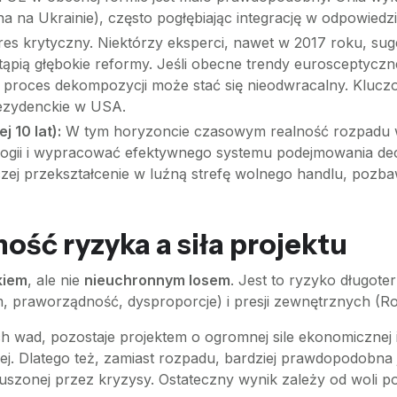
 na Ukrainie), często pogłębiając integrację w odpowiedzi
es krytyczny. Niektórzy eksperci, nawet w 2017 roku, sug
astąpią głębokie reformy. Jeśli obecne trendy eurosceptyczn
 proces dekompozycji może stać się nieodwracalny. Kluc
rezydenckie w USA.
 10 lat):
W tym horyzoncie czasowym realność rozpadu wzra
ogii i wypracować efektywnego systemu podejmowania dec
aczej przekształcenie w luźną strefę wolnego handlu, pozba
ść ryzyka a siła projektu
kiem
, ale nie
nieuchronnym losem
. Jest to ryzyko długot
 praworządność, dysproporcje) i presji zewnętrznych (R
wad, pozostaje projektem o ogromnej sile ekonomicznej i po
wej. Dlatego też, zamiast rozpadu, bardziej prawdopodobna
zonej przez kryzysy. Ostateczny wynik zależy od woli poli