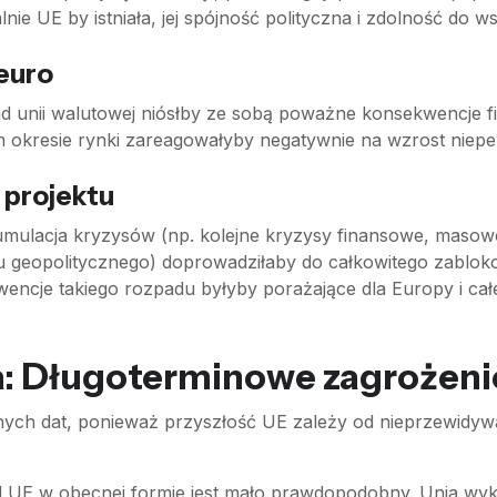
e UE by istniała, jej spójność polityczna i zdolność do ws
 euro
unii walutowej niósłby ze sobą poważne konsekwencje fi
im okresie rynki zareagowałyby negatywnie na wzrost niep
k projektu
 kumulacja kryzysów (np. kolejne kryzysy finansowe, mas
ktu geopolitycznego) doprowadziłaby do całkowitego zablo
cje takiego rozpadu byłyby porażające dla Europy i całe
: Długoterminowe zagrożeni
nych dat, ponieważ przyszłość UE zależy od nieprzewidyw
UE w obecnej formie jest mało prawdopodobny. Unia wyka