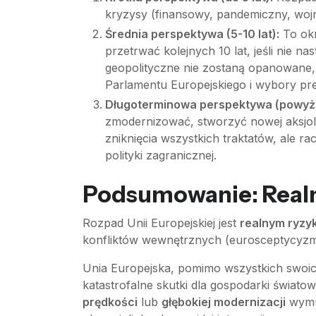
kryzysy (finansowy, pandemiczny, wojna
Średnia perspektywa (5-10 lat):
To okr
przetrwać kolejnych 10 lat, jeśli nie n
geopolityczne nie zostaną opanowane,
Parlamentu Europejskiego i wybory p
Długoterminowa perspektywa (powyżej
zmodernizować, stworzyć nowej aksjol
zniknięcia wszystkich traktatów, ale r
polityki zagranicznej.
Podsumowanie: Realno
Rozpad Unii Europejskiej jest
realnym ryzy
konfliktów wewnętrznych (eurosceptycyzm,
Unia Europejska, pomimo wszystkich swoich 
katastrofalne skutki dla gospodarki świato
prędkości
lub
głębokiej modernizacji
wymus