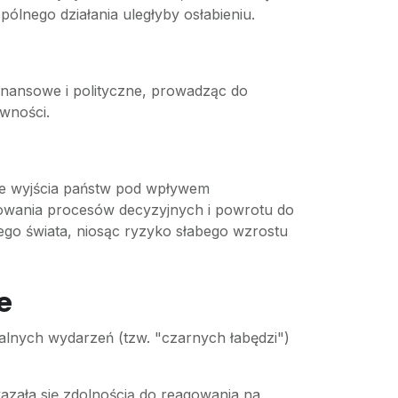
pólnego działania uległyby osłabieniu.
nansowe i polityczne, prowadząc do
ewności.
owe wyjścia państw pod wpływem
kowania procesów decyzyjnych i powrotu do
go świata, niosąc ryzyko słabego wzrostu
e
alnych wydarzeń (tzw. "czarnych łabędzi")
zała się zdolnością do reagowania na