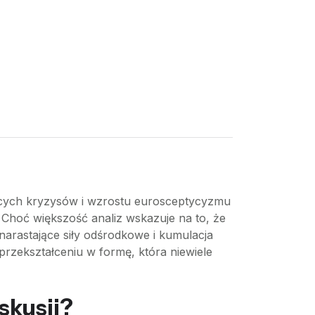
ających kryzysów i wzrostu eurosceptycyzmu
w. Choć większość analiz wskazuje na to, że
k narastające siły odśrodkowe i kumulacja
rzekształceniu w formę, która niewiele
skusji?