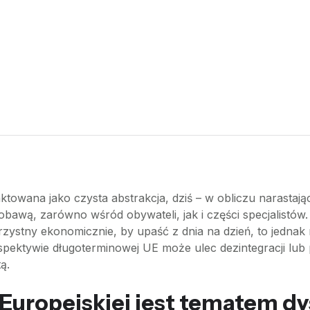
raktowana jako czysta abstrakcja, dziś – w obliczu narast
ą obawą, zarówno wśród obywateli, jak i części specjalistó
 korzystny ekonomicznie, by upaść z dnia na dzień, to jedna
pektywie długoterminowej UE może ulec dezintegracji lub p
ą.
 Europejskiej jest tematem dy