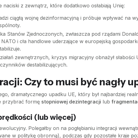
e naciski z zewnątrz, które dodatkowo osłabiają Unię:
dzi ciągłą wojnę dezinformacyjną i próbuje wpływać na w
spólnoty.
yka Stanów Zjednoczonych, zwłaszcza pod rządami Donal
NATO i cła handlowe uderzające w europejską gospodark
abilizuje.
iałań zewnętrznych, kryzys migracyjny obnażył słabości
 czynników destabilizujących.
acji: Czy to musi być nagły 
łego, dramatycznego upadku UE, który był najbardziej rea
e przybrać formę
stopniowej dezintegracji
lub
fragmentac
rędkości (lub więcej)
wolucyjny. Polegałby on na pogłębianiu integracji wewną
ane w politykę obronną), podczas gdy pozostałe kraje p