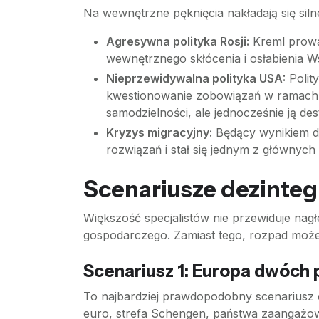
Na wewnętrzne pęknięcia nakładają się siln
Agresywna polityka Rosji:
Kreml prowa
wewnętrznego skłócenia i osłabienia W
Nieprzewidywalna polityka USA:
Polit
kwestionowanie zobowiązań w ramach 
samodzielności, ale jednocześnie ją dest
Kryzys migracyjny:
Będący wynikiem dz
rozwiązań i stał się jednym z głównych
Scenariusze dezintegr
Większość specjalistów nie przewiduje nag
gospodarczego. Zamiast tego, rozpad moż
Scenariusz 1: Europa dwóch p
To najbardziej prawdopodobny scenariusz e
euro, strefa Schengen, państwa zaangażow