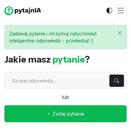
Zadawaj pytania i otrzymuj natychmiast
inteligentne odpowiedzi - przetestuj! :)
Jakie masz
pytanie
?
lub
Zadaj pytanie