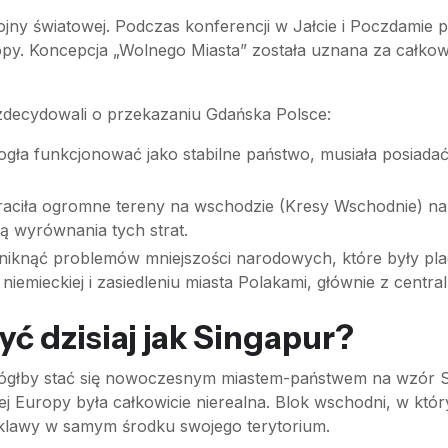
jny światowej. Podczas konferencji w Jałcie i Poczdamie p
py. Koncepcja „Wolnego Miasta” została uznana za całkowi
i zdecydowali o przekazaniu Gdańska Polsce:
ła funkcjonować jako stabilne państwo, musiała posiadać 
raciła ogromne tereny na wschodzie (Kresy Wschodnie) n
ą wyrównania tych strat.
iknąć problemów mniejszości narodowych, które były plag
niemieckiej i zasiedleniu miasta Polakami, głównie z central
ć dzisiaj jak Singapur?
 mógłby stać się nowoczesnym miastem-państwem na wzór 
ej Europy była całkowicie nierealna. Blok wschodni, w któr
enklawy w samym środku swojego terytorium.