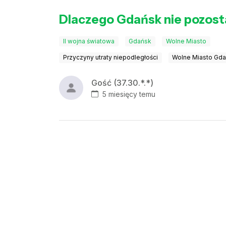
Dlaczego Gdańsk nie pozos
II wojna światowa
Gdańsk
Wolne Miasto
Przyczyny utraty niepodległości
Wolne Miasto Gd
Gość (37.30.*.*)
5 miesięcy temu