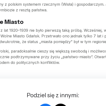
ony z polskim systemem rzecznym (Wisła) i gospodarczym. 
 symbiozie z resztą państwa.
e Miasto
z lat 1920–1939 nie było pierwszą taką próbą. Wcześniej
Wolne Miasto Gdańsk. Przetrwało ono jednak tylko 7 lat 
 dwukrotnie, że status „miasta pomiędzy” był w tym regio
olski, paradoksalnie cieszy się większą swobodą i możliw
ztucznie podtrzymywane przy życiu „państwo-miasto”. Otwar
wodem do politycznych konfliktów.
Podziel się z innymi: