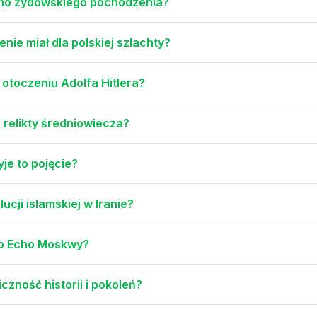
imo żydowskiego pochodzenia?
enie miał dla polskiej szlachty?
m otoczeniu Adolfa Hitlera?
 relikty średniowiecza?
yje to pojęcie?
ucji islamskiej w Iranie?
dio Echo Moskwy?
czność historii i pokoleń?