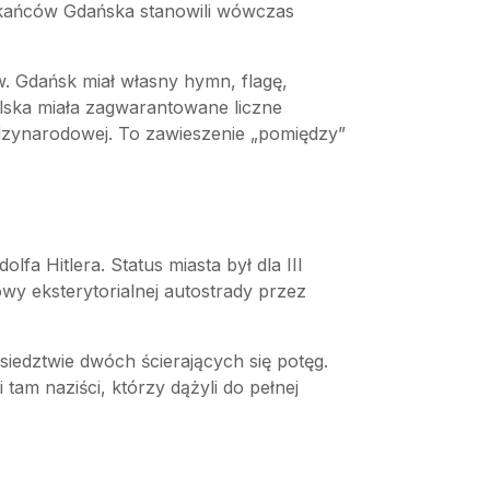
zkańców Gdańska stanowili wówczas
 Gdańsk miał własny hymn, flagę,
olska miała zagwarantowane liczne
ędzynarodowej. To zawieszenie „pomiędzy”
fa Hitlera. Status miasta był dla III
wy eksterytorialnej autostrady przez
siedztwie dwóch ścierających się potęg.
tam naziści, którzy dążyli do pełnej