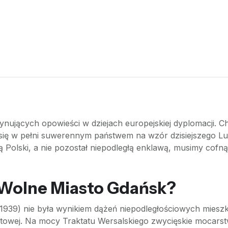
cynujących opowieści w dziejach europejskiej dyplomacji. C
ło się w pełni suwerennym państwem na wzór dzisiejszego
ią Polski, a nie pozostał niepodległą enklawą, musimy cofn
 Wolne Miasto Gdańsk?
1939) nie była wynikiem dążeń niepodległościowych mies
towej. Na mocy Traktatu Wersalskiego zwycięskie mocarst