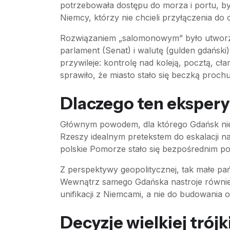
potrzebowała dostępu do morza i portu, 
Niemcy, którzy nie chcieli przyłączenia d
Rozwiązaniem „salomonowym” było utworzen
parlament (Senat) i walutę (gulden gdańsk
przywileje: kontrolę nad koleją, pocztą, 
sprawiło, że miasto stało się beczką prochu
Dlaczego ten eksper
Głównym powodem, dla którego Gdańsk nie utr
Rzeszy idealnym pretekstem do eskalacji n
polskie Pomorze stało się bezpośrednim p
Z perspektywy geopolitycznej, tak małe pań
Wewnątrz samego Gdańska nastroje również ni
unifikacji z Niemcami, a nie do budowania
Decyzje wielkiej trójki