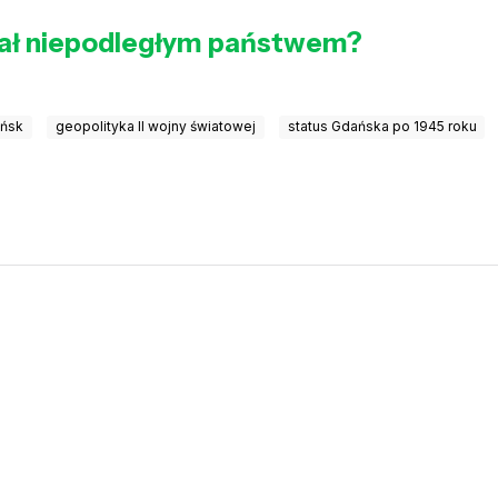
tał niepodległym państwem?
ańsk
geopolityka II wojny światowej
status Gdańska po 1945 roku