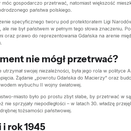
by móc gospodarczo przetrwać, natomiast większość mies
o odrodzonego państwa polskiego.
ie specyficznego tworu pod protektoratem Ligi Narodów.
i), ale nie był państwem w pełnym tego słowa znaczeniu. P
cłami oraz prawo do reprezentowania Gdańska na arenie mi
.
yment nie mógł przetrwać?
zymał swojej niezależności, była jego rola w polityce Adol
apięcia. Żądanie „powrotu Gdańska do Macierzy” oraz budo
owodem wybuchu II wojny światowej.
stwo-miasto było po prostu zbyt słabe, by przetrwać w są
e sprzyjały niepodległości – w latach 30. władzę przejęli 
 odrębnej tożsamości państwowej.
 i rok 1945