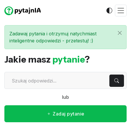
Zadawaj pytania i otrzymuj natychmiast
inteligentne odpowiedzi - przetestuj! :)
Jakie masz
pytanie
?
lub
Zadaj pytanie