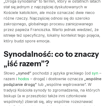
„Droga synodalna” to termin, który w ostatnich latach
stał się jednym z najczęściej dyskutowanych w
Kościele katolickim, ale może oznaczać dwie nieco
różne rzeczy. Najczęściej odnosi się do szeroko
zakrojonego, globalnego procesu zainicjowanego
przez papieża Franciszka. Warto jednak wiedzieć, że
istnieje też specyficzny, lokalny kontekst tego pojęcia,
który budzi spore emocje.
Synodalność: co to znaczy
„iść razem”?
Słowo
„synod”
pochodzi z języka greckiego (od
syn
–
razem i
hodos
– droga) i dosłownie oznacza
„wspólne
podążanie drogą”
lub „wspólne wędrowanie”. W
tradycji Kościoła synody to zgromadzenia, na których
biskupi (a w przeszłości także inni członkowie
wspólnoty) zbierali się, aby wspólnie rozeznawać