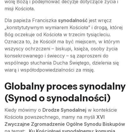
wolę Bożą i podejmować decyzje dotyczące życia i
misji Kościoła.
Dla papieża Franciszka
synodalność
jest wręcz
„konstytutywnym wymiarem Kościoła” i drogą, której
Bóg oczekuje od Kościoła w trzecim tysiącleciu.
Oznacza to, że Kościół ma być miejscem, w którym
wszyscy ochrzczeni – biskupi, księża, osoby życia
konsekrowanego i świeccy – są zaproszeni do
wspólnego słuchania Ducha Świętego, dzielenia się
wiarą i współodpowiedzialności za misję.
Globalny proces synodalny
(Synod o synodalności)
Kiedy mówimy o
Drodze Synodalnej
w kontekście
Kościoła powszechnego, mamy na myśli
XVI
Zwyczajne Zgromadzenie Ogólne Synodu Biskupów
na temat:
„Ku Kościołowi synodalnemu: komunia,