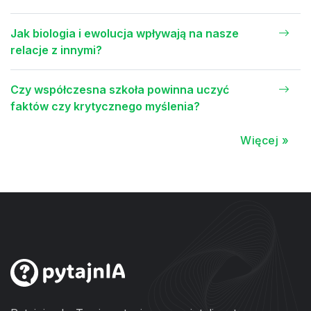
Jak biologia i ewolucja wpływają na nasze
relacje z innymi?
Czy współczesna szkoła powinna uczyć
faktów czy krytycznego myślenia?
Więcej »