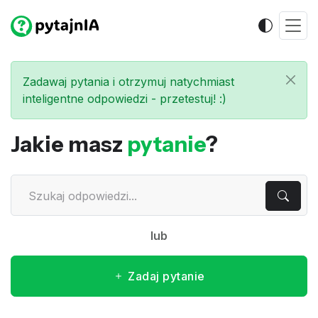
Zadawaj pytania i otrzymuj natychmiast
inteligentne odpowiedzi - przetestuj! :)
Jakie masz
pytanie
?
lub
Zadaj pytanie