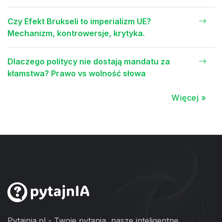
Czy Efekt Brukseli to imperializm UE?
Mechanizm, kontrowersje, krytyka.
Dlaczego politycy nie dostają mandatu za
kłamstwa? Prawo vs wolność słowa
Więcej »
Pytajnia.pl - Twoje pytania, nasze inteligentne