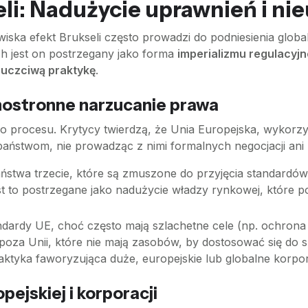
li: Nadużycie uprawnień i ni
ska efekt Brukseli często prowadzi do podniesienia glob
ch jest on postrzegany jako forma
imperializmu regulacyj
euczciwą praktykę
.
dnostronne narzucanie prawa
o procesu. Krytycy twierdzą, że Unia Europejska, wykorz
stwom, nie prowadząc z nimi formalnych negocjacji ani n
ństwa trzecie, które są zmuszone do przyjęcia standardó
 Jest to postrzegane jako nadużycie władzy rynkowej, któ
dardy UE, choć często mają szlachetne cele (np. ochrona
 spoza Unii, które nie mają zasobów, by dostosować się 
aktyka faworyzująca duże, europejskie lub globalne korpor
pejskiej i korporacji