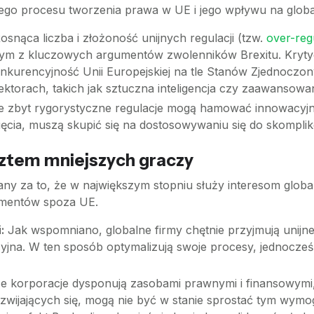
ego procesu tworzenia prawa w UE i jego wpływu na glob
osnąca liczba i złożoność unijnych regulacji (tzw.
over-reg
dnym z kluczowych argumentów zwolenników Brexitu. Krytyc
konkurencyjność Unii Europejskiej na tle Stanów Zjednocz
ktorach, takich jak sztuczna inteligencja czy zaawansowa
że zbyt rygorystyczne regulacje mogą hamować innowacyjn
ięcia, muszą skupić się na dostosowywaniu się do skom
osztem mniejszych graczy
wany za to, że w największym stopniu służy interesom globa
umentów spoza UE.
:
Jak wspomniano, globalne firmy chętnie przyjmują unijne 
acyjna. W ten sposób optymalizują swoje procesy, jednocze
 korporacje dysponują zasobami prawnymi i finansowymi,
ozwijających się, mogą nie być w stanie sprostać tym wym