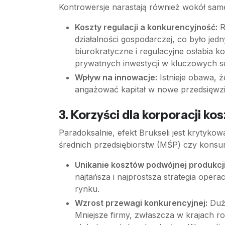
Kontrowersje narastają również wokół sam
Koszty regulacji a konkurencyjność:
R
działalności gospodarczej, co było je
biurokratyczne i regulacyjne osłabia 
prywatnych inwestycji w kluczowych se
Wpływ na innowacje:
Istnieje obawa, 
angażować kapitał w nowe przedsięwz
3. Korzyści dla korporacji k
Paradoksalnie, efekt Brukseli jest krytyko
średnich przedsiębiorstw (MŚP) czy kons
Unikanie kosztów podwójnej produkcji
najtańsza i najprostsza strategia oper
rynku.
Wzrost przewagi konkurencyjnej:
Duże
Mniejsze firmy, zwłaszcza w krajach r