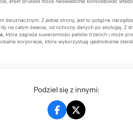
cie, efekt Brukseli może nieświadomie konsolidować władz
em dwuznacznym. Z jednej strony, jest to potężne narzędzie
dy na całym świecie, od ochrony danych po ekologię. Z dru
wa
, które zagraża suwerenności państw trzecich i może pr
lobalne korporacje, które wykorzystują ujednolicenie stan
Podziel się z innymi: