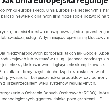
Jak Unia Europejska reguluje
tego rynku europejskiego. Unia Europejska jest jednym z n
bardzo niewiele globalnych firm może sobie pozwolić na to
ynku, przedsiębiorstwa muszą bezwzględnie przestrzegać w
y lub świadczą usługi. W tym miejscu ujawnia się kluczowy
la międzynarodowych korporacji, takich jak Google, App
 produkcyjnych lub systemów usług – jednego zgodnego z 
– jest niezwykle kosztowne i logistycznie skomplikowane.
rezultacie, firmy często dochodzą do wniosku, że w ich i
ych prywatności, bezpieczeństwa produktów, czy ochrony
h z przestrzeganiem wielu systemów regulacyjnych.
porządzenie o Ochronie Danych Osobowych (RODO), które s
z technologicznych gigantów daleko poza granicami UE.