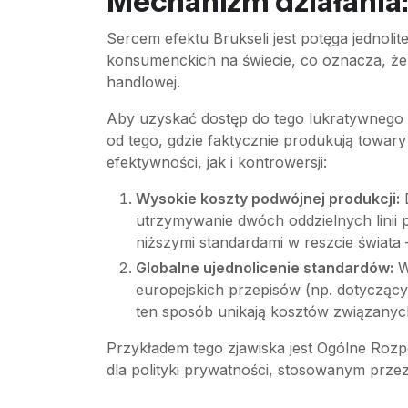
Mechanizm działania: 
Sercem efektu Brukseli jest potęga jednoli
konsumenckich na świecie, co oznacza, że 
handlowej.
Aby uzyskać dostęp do tego lukratywnego r
od tego, gdzie faktycznie produkują towar
efektywności, jak i kontrowersji:
Wysokie koszty podwójnej produkcji:
D
utrzymywanie dwóch oddzielnych linii
niższymi standardami w reszcie świata 
Globalne ujednolicenie standardów:
W 
europejskich przepisów (np. dotycząc
ten sposób unikają kosztów związanyc
Przykładem tego zjawiska jest Ogólne Roz
dla polityki prywatności, stosowanym prze