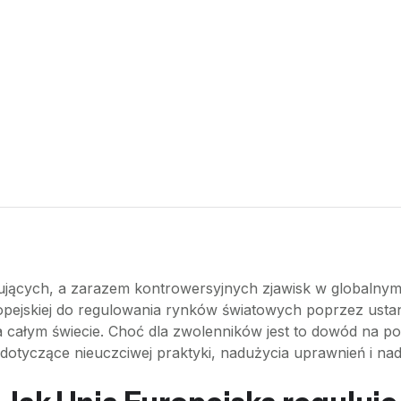
cynujących, a zarazem kontrowersyjnych zjawisk w globaln
opejskiej do regulowania rynków światowych poprzez ustan
 całym świecie. Choć dla zwolenników jest to dowód na p
otyczące nieuczciwej praktyki, nadużycia uprawnień i n