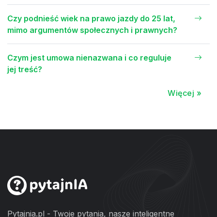
Czy podnieść wiek na prawo jazdy do 25 lat,
mimo argumentów społecznych i prawnych?
Czym jest umowa nienazwana i co reguluje
jej treść?
Więcej »
Pytajnia.pl - Twoje pytania, nasze inteligentne