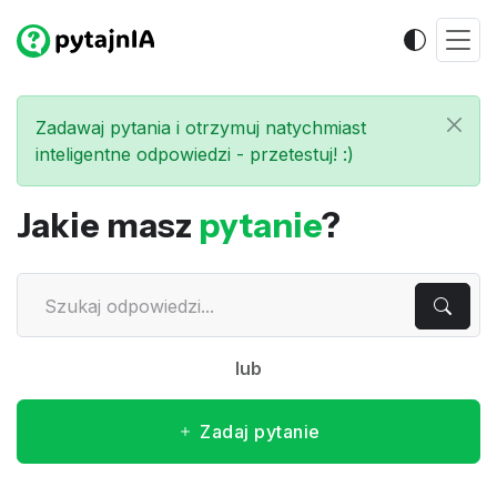
Zadawaj pytania i otrzymuj natychmiast
inteligentne odpowiedzi - przetestuj! :)
Jakie masz
pytanie
?
lub
Zadaj pytanie