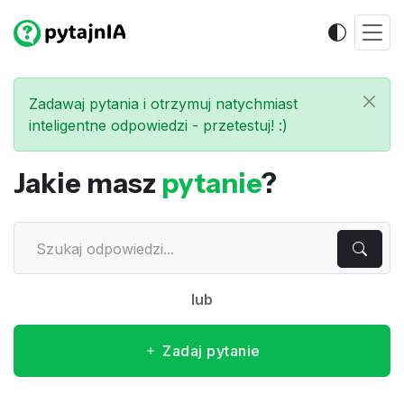
Zadawaj pytania i otrzymuj natychmiast
inteligentne odpowiedzi - przetestuj! :)
Jakie masz
pytanie
?
lub
Zadaj pytanie