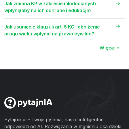
Jak zmiana KP w zakresie młodocianych
wpłynęłaby na ich ochronę i edukację?
Jak usunięcie klauzuli art. 5 KC i obniżenie
progu wieku wpłynie na prawo cywilne?
Więcej »
Pytajnia.pl - Twoje pytania, nasze inteligentne
odpowiedzi od AI. Rozwiązania w mgnieniu oka dzięki