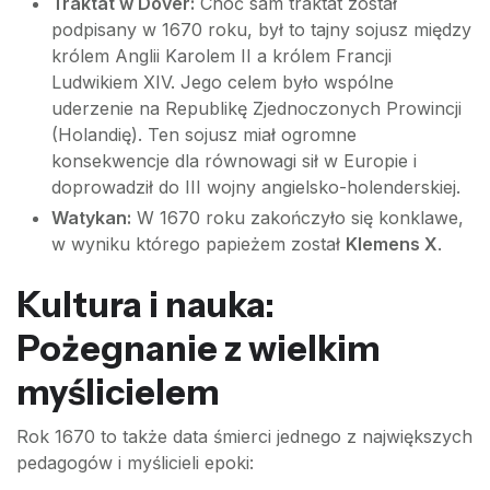
Traktat w Dover:
Choć sam traktat został
podpisany w 1670 roku, był to tajny sojusz między
królem Anglii Karolem II a królem Francji
Ludwikiem XIV. Jego celem było wspólne
uderzenie na Republikę Zjednoczonych Prowincji
(Holandię). Ten sojusz miał ogromne
konsekwencje dla równowagi sił w Europie i
doprowadził do III wojny angielsko-holenderskiej.
Watykan:
W 1670 roku zakończyło się konklawe,
w wyniku którego papieżem został
Klemens X
.
Kultura i nauka:
Pożegnanie z wielkim
myślicielem
Rok 1670 to także data śmierci jednego z największych
pedagogów i myślicieli epoki: