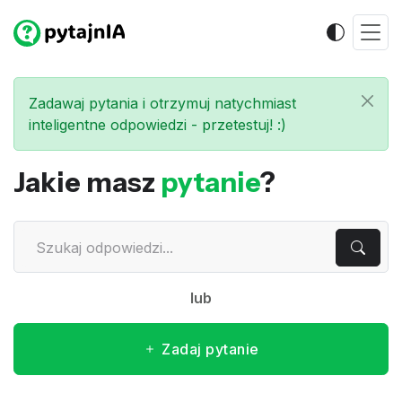
Zadawaj pytania i otrzymuj natychmiast
inteligentne odpowiedzi - przetestuj! :)
Jakie masz
pytanie
?
lub
Zadaj pytanie