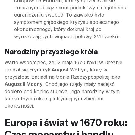
chłopów na Podhalu, którzy sprzeciwiali się
znacznym obciążeniom podatkowym i ogólnemu
ograniczeniu swobód. To zjawisko było
symptomem głębokiego kryzysu społecznego i
ekonomicznego, który dotknął kraj po
wyniszczających wojnach połowy XVII wieku.
Narodziny przyszłego króla
Warto wspomnieć, że 12 maja 1670 roku w Dreźnie
urodził się
Fryderyk August Wettyn
, który w
przyszłości zasiadł na tronie Rzeczypospolitej jako
August II Mocny
. Choć jego rządy miały nadejść
dopiero pod koniec stulecia, jego narodziny w tym
konkretnym roku są intrygującym zbiegiem
okoliczności.
Europa i świat w 1670 roku:
Czas mocarstw i handlu