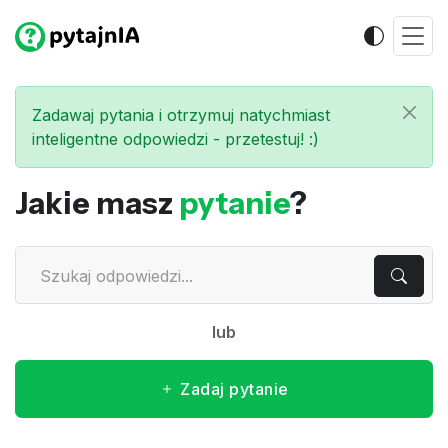
Zadawaj pytania i otrzymuj natychmiast
inteligentne odpowiedzi - przetestuj! :)
Jakie masz
pytanie
?
lub
Zadaj pytanie