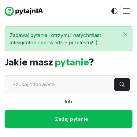
Zadawaj pytania i otrzymuj natychmiast
inteligentne odpowiedzi - przetestuj! :)
Jakie masz
pytanie
?
lub
Zadaj pytanie