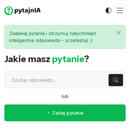
Zadawaj pytania i otrzymuj natychmiast
inteligentne odpowiedzi - przetestuj! :)
Jakie masz
pytanie
?
lub
Zadaj pytanie