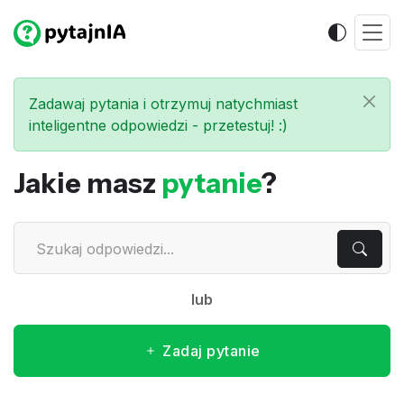
Zadawaj pytania i otrzymuj natychmiast
inteligentne odpowiedzi - przetestuj! :)
Jakie masz
pytanie
?
lub
Zadaj pytanie