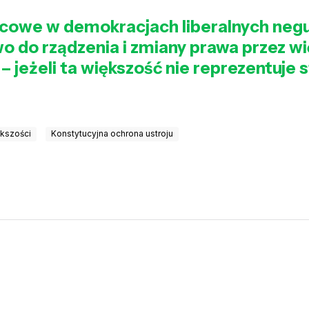
wicowe w demokracjach liberalnych negu
o do rządzenia i zmiany prawa przez w
eżeli ta większość nie reprezentuje s
ększości
Konstytucyjna ochrona ustroju