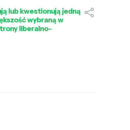
ją lub kwestionują jedną
iększość wybraną w
trony liberalno-