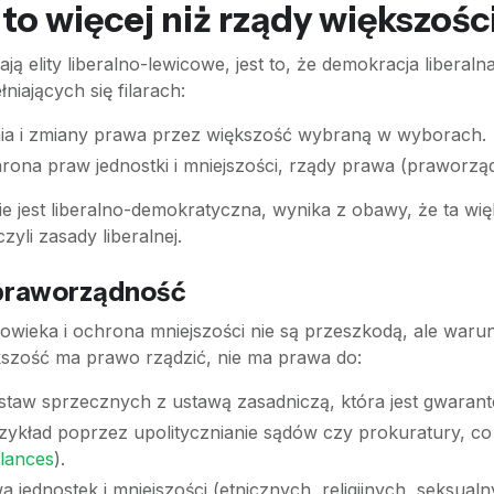
to więcej niż rządy większośc
 elity liberalno-lewicowe, jest to, że demokracja liberaln
iających się filarach:
a i zmiany prawa przez większość wybraną w wyborach.
ona praw jednostki i mniejszości, rządy prawa (praworząd
nie jest liberalno-demokratyczna, wynika z obawy, że ta 
zyli zasady liberalnej.
 praworządność
wieka i ochrona mniejszości nie są przeszkodą, ale warun
kszość ma prawo rządzić, nie ma prawa do:
aw sprzecznych z ustawą zasadniczą, która jest gwarant
ykład poprzez upolitycznianie sądów czy prokuratury, c
lances
).
 jednostek i mniejszości (etnicznych, religijnych, seksua