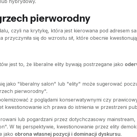
 lub hybrydowy.
 grzech pierworodny
lu, czyli na krytykę, która jest kierowana pod adresem sa
 przyczyniła się do wzrostu sił, które obecnie kwestionują
 jest to, że liberalne elity bywają postrzegane jako
oder
ę jako "liberalny salon" lub "elity" może sugerować pocz
grzech pierworodny".
olemizować z poglądami konserwatywnymi czy prawicowymi
 kwestionowanie ich prawa do istnienia w przestrzeni publ
norowani lub pogardzani przez dotychczasowy mainstream, 
lon". W tej perspektywie, kwestionowanie przez elity demok
le jako
obrona własnej pozycji i dominacji dyskursu
.