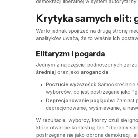
demokracji liberalnej w system autorytarny
Krytyka samych elit:
Warto jednak spojrzeć na drugą stronę meda
analityków uważa, że to właśnie ich postawa
Elitaryzm i pogarda
Jednym z najczęściej podnoszonych zarzutów
średniej
oraz jako
aroganckie
.
Poczucie wyższości:
Samookreślanie si
wyborców, co jest postrzegane jako "
Deprecjonowanie poglądów:
Zamiast p
deprecjonowanie, wyśmiewanie, a nawet
W rezultacie, wyborcy, którzy czuli się ig
które otwarcie kontestują ten "liberalny sa
postrzegane nie jako obrona demokracji, a