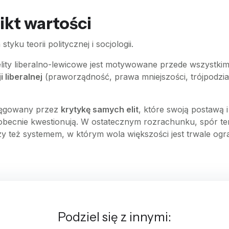
kt wartości
tyku teorii politycznej i socjologii.
lity liberalno-lewicowe jest motywowane przede wszystki
liberalnej
(praworządność, prawa mniejszości, trójpodział
otęgowany przez
krytykę samych elit
, które swoją postawą
e obecnie kwestionują. W ostatecznym rozrachunku, spór ten
zy też systemem, w którym wola większości jest trwale ogr
Podziel się z innymi: