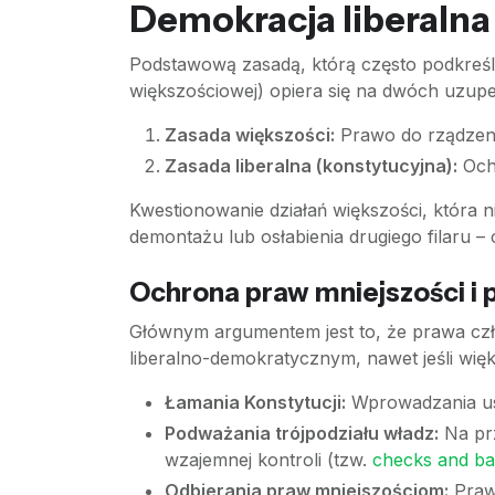
Demokracja liberalna 
Podstawową zasadą, którą często podkreślają
większościowej) opiera się na dwóch uzupełn
Zasada większości:
Prawo do rządzeni
Zasada liberalna (konstytucyjna):
Ochr
Kwestionowanie działań większości, która 
demontażu lub osłabienia drugiego filaru – c
Ochrona praw mniejszości i
Głównym argumentem jest to, że prawa czło
liberalno-demokratycznym, nawet jeśli wię
Łamania Konstytucji:
Wprowadzania ust
Podważania trójpodziału władz:
Na prz
wzajemnej kontroli (tzw.
checks and ba
Odbierania praw mniejszościom:
Prawa