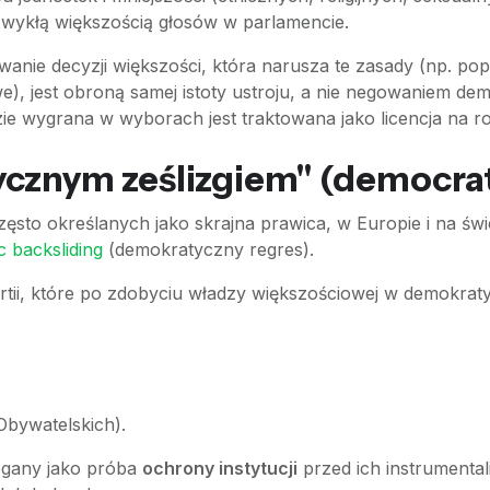
zwykłą większością głosów w parlamencie.
owanie decyzji większości, która narusza te zasady (np. po
, jest obroną samej istoty ustroju, a nie negowaniem demo
zie wygrana w wyborach jest traktowana jako licencja na ro
cznym ześlizgiem" (democrat
ęsto określanych jako skrajna prawica, w Europie i na świe
c backsliding
(demokratyczny regres).
 partii, które po zdobyciu władzy większościowej w demokr
Obywatelskich).
zegany jako próba
ochrony instytucji
przed ich instrumental