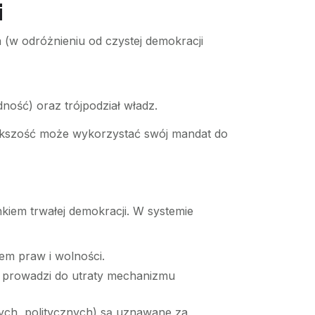
i
a (w odróżnieniu od czystej demokracji
ność) oraz trójpodział władz.
większość może wykorzystać swój mandat do
kiem trwałej demokracji. W systemie
em praw i wolności.
o prowadzi do utraty mechanizmu
lnych, politycznych) są uznawane za