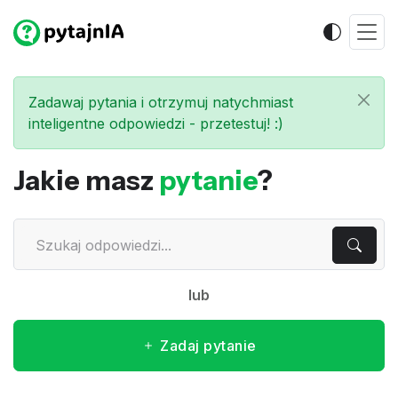
Zadawaj pytania i otrzymuj natychmiast
inteligentne odpowiedzi - przetestuj! :)
Jakie masz
pytanie
?
lub
Zadaj pytanie