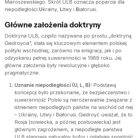
Mieroszewskiego. Skrót ULB oznacza poparcie dla
niepodległości
U
krainy,
L
itwy i
B
iałorusi.
Główne założenia doktryny
Doktryna ULB, często nazywana po prostu „doktryną
Giedroycia”, stała się kluczowym elementem polskiej
polityki wschodniej, zarówno na emigracji, jak i po
odzyskaniu pełnej suwerenności w 1989 roku. Jej
główne założenia były rewolucyjne i głęboko
pragmatyczne:
Uznanie niepodległości (U, L, B):
Podstawą
koncepcji było przekonanie, że bezpieczeństwo i
suwerenność Polski są nierozerwalnie związane z
istnieniem niepodległych państw na wschód od niej
– Ukrainy, Litwy i Białorusi. Giedroyć uważał, że to
Rosja (sowiecka, a później postsowiecka) jest
głównym zagrożeniem, a niepodległe państwa
ULB stanowią naturalny bufor i osłabiają spoistość