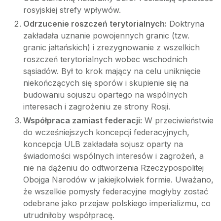
rosyjskiej strefy wpływów.
Odrzucenie roszczeń terytorialnych:
Doktryna
zakładała uznanie powojennych granic (tzw.
granic jałtańskich) i zrezygnowanie z wszelkich
roszczeń terytorialnych wobec wschodnich
sąsiadów. Był to krok mający na celu uniknięcie
niekończących się sporów i skupienie się na
budowaniu sojuszu opartego na wspólnych
interesach i zagrożeniu ze strony Rosji.
Współpraca zamiast federacji:
W przeciwieństwie
do wcześniejszych koncepcji federacyjnych,
koncepcja ULB zakładała sojusz oparty na
świadomości wspólnych interesów i zagrożeń, a
nie na dążeniu do odtworzenia Rzeczypospolitej
Obojga Narodów w jakiejkolwiek formie. Uważano,
że wszelkie pomysły federacyjne mogłyby zostać
odebrane jako przejaw polskiego imperializmu, co
utrudniłoby współpracę.