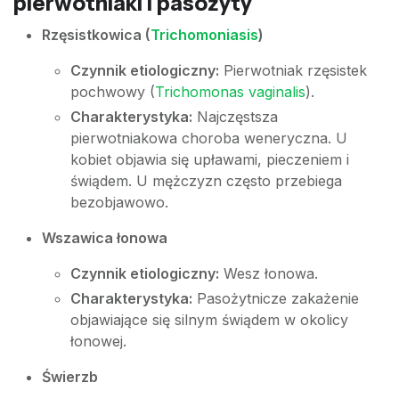
pierwotniaki i pasożyty
Rzęsistkowica (
Trichomoniasis
)
Czynnik etiologiczny:
Pierwotniak rzęsistek
pochwowy (
Trichomonas vaginalis
).
Charakterystyka:
Najczęstsza
pierwotniakowa choroba weneryczna. U
kobiet objawia się upławami, pieczeniem i
świądem. U mężczyzn często przebiega
bezobjawowo.
Wszawica łonowa
Czynnik etiologiczny:
Wesz łonowa.
Charakterystyka:
Pasożytnicze zakażenie
objawiające się silnym świądem w okolicy
łonowej.
Świerzb