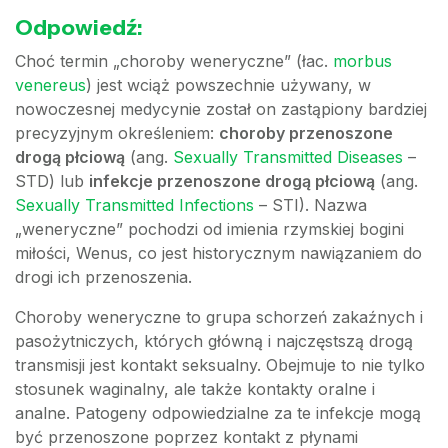
Odpowiedź:
Choć termin „choroby weneryczne” (łac.
morbus
venereus
) jest wciąż powszechnie używany, w
nowoczesnej medycynie został on zastąpiony bardziej
precyzyjnym określeniem:
choroby przenoszone
drogą płciową
(ang.
Sexually Transmitted Diseases
–
STD) lub
infekcje przenoszone drogą płciową
(ang.
Sexually Transmitted Infections
– STI). Nazwa
„weneryczne” pochodzi od imienia rzymskiej bogini
miłości, Wenus, co jest historycznym nawiązaniem do
drogi ich przenoszenia.
Choroby weneryczne to grupa schorzeń zakaźnych i
pasożytniczych, których główną i najczęstszą drogą
transmisji jest kontakt seksualny. Obejmuje to nie tylko
stosunek waginalny, ale także kontakty oralne i
analne. Patogeny odpowiedzialne za te infekcje mogą
być przenoszone poprzez kontakt z płynami